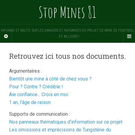
Stop Mines 81
INFORME ET MILITE SUR LES DANGERS ET NUISANCES DU PROJET DE MINE DE FONTRIEU,
... ET AILLEURS !
Retrouvez ici tous nos documents.
Argumentaires :
Bientôt une mine à côté de chez vous ?
Pour ? Contre ? Crédible !
Aie confiance… Crois en moi
1 an, l’âge de raison
Supports de communication :
Nos panneaux thématiques d’information sur ce projet
Les omissions et imprécisions de Tungstène du