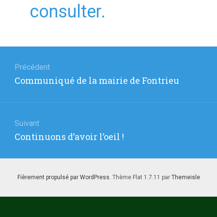
consulter.
Navigation
de
Précédent
Article
Communiqué de la mairie de Fontrieu
l’article
précédent
:
Suivant
Article
Continuons d’avoir l’oeil !
suivant
:
Fièrement propulsé par WordPress
. Thème Flat 1.7.11 par
Themeisle