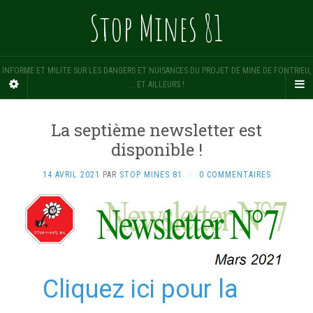
Stop Mines 81
INFORME ET MILITE SUR LES DANGERS ET NUISANCES DU PROJET DE MINE DE FONTRIEU,
... ET AILLEURS !
La septième newsletter est
disponible !
14 AVRIL 2021
PAR
STOP MINES 81
·
0 COMMENTAIRES
Cliquez ici pour la